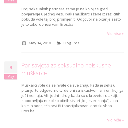
May
Broj seksualnih partnera, tema je na kojoj se gradi
povjerenje u jednoj vezi. Ipak i muškarci i žene iz različitih
pobuda vole taj broj promijeniti. Odgovor na pitanje zašto
je to tako, donosi vam Eros.ba
Vidi više »
May 14, 2018
Blog Eros
Par savjeta za seksualno neiskusne
9
muškarce
May
Muškarci vole da se hvale da sve znaju kada je seks u
pitanju, to odgovorno tvrde oni sa iskustvom ali i oni koji ga
još i nemaju. Ali i jedni i drugi kada su u krevetu i u akciji,
zaboravljaju nekoliko bitnih stvari „koje već znaju“, a na
koje ih podsjeća prvi BH specijalizovani erotski shop
Eros.ba
Vidi više »