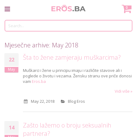
Skip
Mo
0
to
Content
Tr
Mjesečne arhive: May 2018
Šta to žene zamjeraju muškarcima?
22
May
Muškarci i žene u principu imaju i različite stavove ali i
poglede o životu i vezama. Žensku stranu ove priče donosi
vam
Eros.ba
Vidi više »
May 22, 2018
Blog Eros
Zašto lažemo o broju seksualnih
14
partnera?