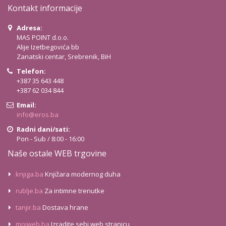
Kontakt informacije
Adresa:
MAS POINT d.o.o.
Alije Izetbegovića bb
Zanatski centar, Srebrenik, BiH
Telefon:
+387 35 643 448
+387 62 034 844
Email:
info@eros.ba
Radni dani/sati:
Pon - Sub / 8:00 - 16:00
Naše ostale WEB trgovine
knjiga.ba
Knjižara modernog duha
rublje.ba
Za intimne trenutke
tanjir.ba
Dostava hrane
mojweb.ba
Izradite sebi web stranicu