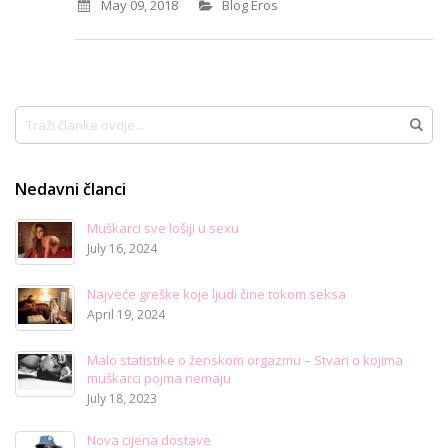
May 09, 2018
Blog Eros
Traži
Traži
Nedavni članci
Muškarci sve lošiji u sexu
July 16, 2024
Najveće greške koje ljudi čine tokom seksa
April 19, 2024
Malo statistike o ženskom orgazmu – Stvari o kojima
muškarci pojma nemaju
July 18, 2023
Nova cijena dostave