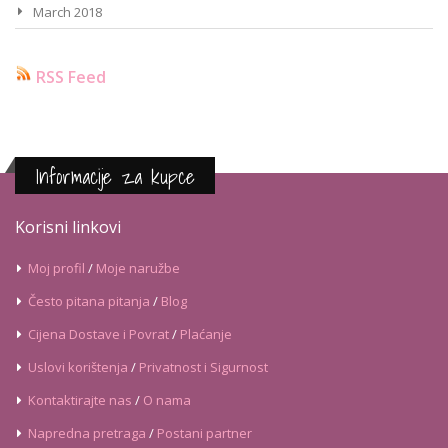
March 2018
RSS Feed
Informacije za kupce
Korisni linkovi
Moj profil
/
Moje naružbe
Često pitana pitanja
/
Blog
Cijena Dostave i Povrat
/
Plaćanje
Uslovi korištenja
/
Privatnost i Sigurnost
Kontaktirajte nas
/
O nama
Napredna pretraga
/
Postani partner