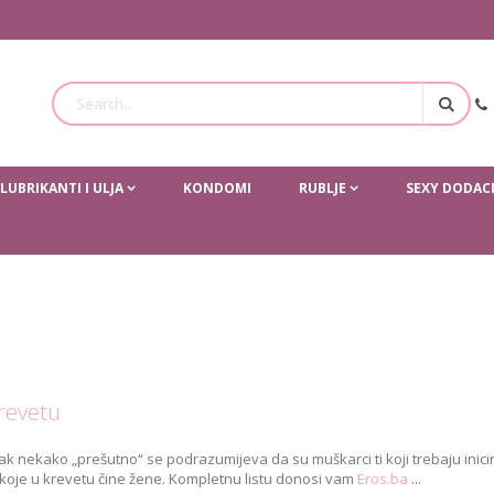
Traži
LUBRIKANTI I ULJA
KONDOMI
RUBLJE
SEXY DODAC
krevetu
k nekako „prešutno“ se podrazumijeva da su muškarci ti koji trebaju inicir
koje u krevetu čine žene. Kompletnu listu donosi vam
Eros.ba
...