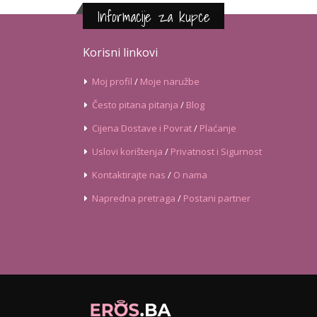
Informacije za kupce
Korisni linkovi
Moj profil
/
Moje naružbe
Često pitana pitanja
/
Blog
Cijena Dostave i Povrat
/
Plaćanje
Uslovi korištenja
/
Privatnost i Sigurnost
Kontaktirajte nas
/
O nama
Napredna pretraga
/
Postani partner