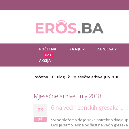
Skip
to
Content
POČETNA
ZA NJU
ZA NJEGA
HOT!
AKCIJA
Početna
Blog
Mjesečne arhive: July 2018
Mjesečne arhive: July 2018
6 najvećih ženskih grešaka u 
23
Jul
Svi se slažemo da je seks potrebno dvoje, ipa
Ovo je samo jedna od šest najvećih grešaka 