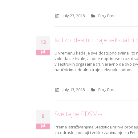
July 23, 2018
Blog Eros
Koliko idealno traje seksualni
13
Jul
U vremenu kada je sve dostupno svima i to na
vole da se hvale, a tome doprinose i razni sa
višestrukih orgazama (?). Naravno da ovo sve
naučnicima idealno traje seksualni odnos.
July 13, 2018
Blog Eros
Sve tajne BDSM-a
9
Jul
Prema istraživanjima Statistic Brain-a prodaj
za odrasle, postoji i veliko zanimanje za Fetis