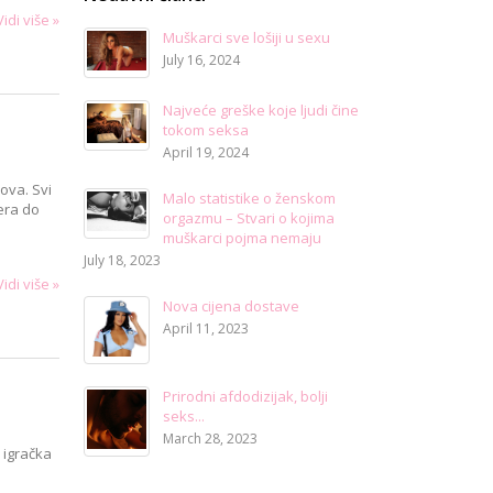
Vidi više »
Muškarci sve lošiji u sexu
July 16, 2024
Najveće greške koje ljudi čine
tokom seksa
April 19, 2024
ova. Svi
Malo statistike o ženskom
nera do
orgazmu – Stvari o kojima
muškarci pojma nemaju
July 18, 2023
Vidi više »
Nova cijena dostave
April 11, 2023
Prirodni afdodizijak, bolji
seks...
March 28, 2023
 igračka