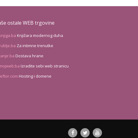
še ostale WEB trgovine
knjiga.ba
Knjižara modernog duha
rublje.ba
Za intimne trenutke
tanjir.ba
Dostava hrane
mojweb.ba
Izradite sebi web stranicu
leftor.com
Hosting i domene