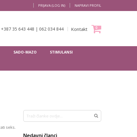
PRIJAVA (LOG IN)
NAPRAVI PROFIL
Moja Korpa
0
+387 35 643 448
|
062 034 844
Kontakt
I
SADO-MAZO
STIMULANSI
Traži
Traži
ati seks.
Nedavni članci