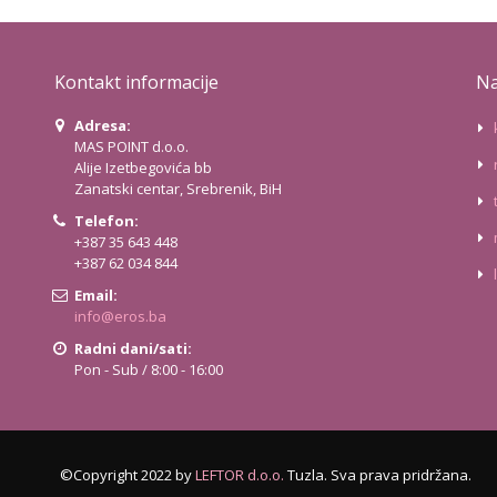
Kontakt informacije
Na
Adresa:
MAS POINT d.o.o.
Alije Izetbegovića bb
Zanatski centar, Srebrenik, BiH
Telefon:
+387 35 643 448
+387 62 034 844
Email:
info@eros.ba
Radni dani/sati:
Pon - Sub / 8:00 - 16:00
©Copyright 2022 by
LEFTOR d.o.o.
Tuzla. Sva prava pridržana.