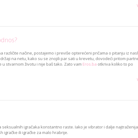
 odnos?
 različite načine, postajemo i previše opterećeni pričama o pitanju iz nasl
držaji na netu, kako su se znojili par sati u krevetu, dovodeći pritom part
 u stvarnom životu i nije baš tako. Zato vam
Eros.ba
otkriva koliko to po
a seksualnih igračaka konstantno raste. Iako je vibrator i dalje najtraženija
h igračke ili igračke za malo hrabrije.