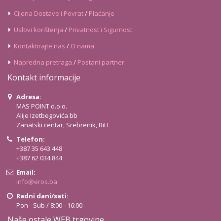
Cijena Dostave i Povrat
/
Plaćanje
Uslovi korištenja
/
Privatnost i Sigurnost
Kontaktirajte nas
/
O nama
Napredna pretraga
/
Postani partner
Kontakt informacije
Adresa:
MAS POINT d.o.o.
Alije Izetbegovića bb
Zanatski centar, Srebrenik, BiH
Telefon:
+387 35 643 448
+387 62 034 844
Email:
info@eros.ba
Radni dani/sati:
Pon - Sub / 8:00 - 16:00
Naše ostale WEB trgovine