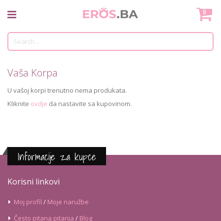
Skip
Mo
0
to
Content
Tr
Vaša Korpa
U vašoj korpi trenutno nema produkata.
Kliknite
ovdje
da nastavite sa kupovinom.
Informacije za kupce
Korisni linkovi
Moj profil
/
Moje naružbe
Često pitana pitanja
/
Blog