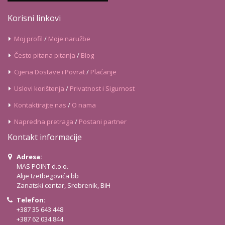
Korisni linkovi
Moj profil
/
Moje naružbe
Često pitana pitanja
/
Blog
Cijena Dostave i Povrat
/
Plaćanje
Uslovi korištenja
/
Privatnost i Sigurnost
Kontaktirajte nas
/
O nama
Napredna pretraga
/
Postani partner
Kontakt informacije
Adresa:
MAS POINT d.o.o.
Alije Izetbegovića bb
Zanatski centar, Srebrenik, BiH
Telefon:
+387 35 643 448
+387 62 034 844