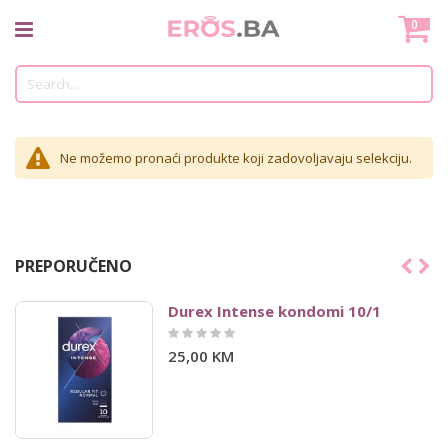
Skip
Mo
0
to
Content
Tr
Ne možemo pronaći produkte koji zadovoljavaju selekciju.
PREPORUČENO
Durex Intense kondomi 10/1
Rating:
0%
25,00 KM