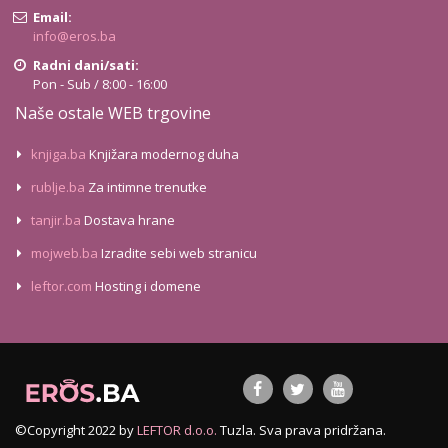
Email:
info@eros.ba
Radni dani/sati:
Pon - Sub / 8:00 - 16:00
Naše ostale WEB trgovine
knjiga.ba
Knjižara modernog duha
rublje.ba
Za intimne trenutke
tanjir.ba
Dostava hrane
mojweb.ba
Izradite sebi web stranicu
leftor.com
Hosting i domene
©Copyright 2022 by
LEFTOR d.o.o.
Tuzla. Sva prava pridržana.