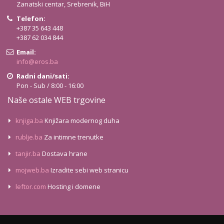
Zanatski centar, Srebrenik, BiH
Telefon:
+387 35 643 448
+387 62 034 844
Email:
info@eros.ba
Radni dani/sati:
Pon - Sub / 8:00 - 16:00
Naše ostale WEB trgovine
knjiga.ba
Knjižara modernog duha
rublje.ba
Za intimne trenutke
tanjir.ba
Dostava hrane
mojweb.ba
Izradite sebi web stranicu
leftor.com
Hosting i domene