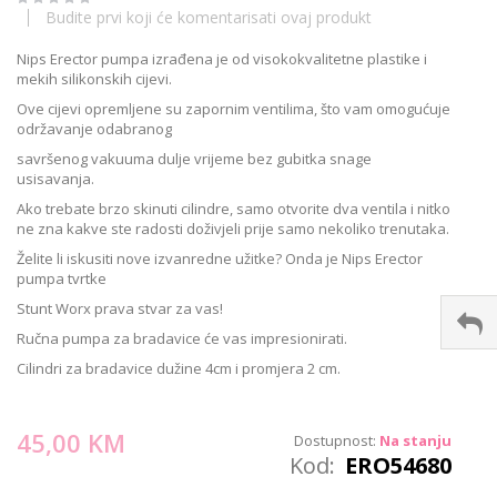
images
Budite prvi koji će komentarisati ovaj produkt
gallery
Nips Erector pumpa izrađena je od visokokvalitetne plastike i
mekih silikonskih cijevi.
Ove cijevi opremljene su zapornim ventilima, što vam omogućuje
održavanje odabranog
savršenog vakuuma dulje vrijeme bez gubitka snage
usisavanja.
Ako trebate brzo skinuti cilindre, samo otvorite dva ventila i nitko
ne zna kakve ste radosti doživjeli prije samo nekoliko trenutaka.
Želite li iskusiti nove izvanredne užitke? Onda je Nips Erector
pumpa tvrtke
Stunt Worx prava stvar za vas!
Ručna pumpa za bradavice će vas impresionirati.
Cilindri za bradavice dužine 4cm i promjera 2 cm.
45,00 KM
Dostupnost:
Na stanju
Kod
ERO54680