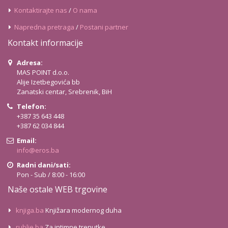
Kontaktirajte nas
/
O nama
Napredna pretraga
/
Postani partner
Kontakt informacije
Adresa:
MAS POINT d.o.o.
Alije Izetbegovića bb
Zanatski centar, Srebrenik, BiH
Telefon:
+387 35 643 448
+387 62 034 844
Email:
info@eros.ba
Radni dani/sati:
Pon - Sub / 8:00 - 16:00
Naše ostale WEB trgovine
knjiga.ba
Knjižara modernog duha
rublje.ba
Za intimne trenutke