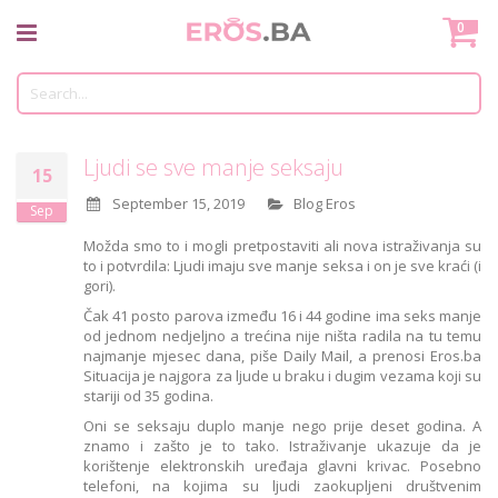
Skip
Mo
0
to
Content
Tr
Ljudi se sve manje seksaju
15
September 15, 2019
Blog Eros
Sep
Možda smo to i mogli pretpostaviti ali nova istraživanja su
to i potvrdila: Ljudi imaju sve manje seksa i on je sve kraći (i
gori).
Čak 41 posto parova između 16 i 44 godine ima seks manje
od jednom nedjeljno a trećina nije ništa radila na tu temu
najmanje mjesec dana, piše Daily Mail, a prenosi Eros.ba
Situacija je najgora za ljude u braku i dugim vezama koji su
stariji od 35 godina.
Oni se seksaju duplo manje nego prije deset godina. A
znamo i zašto je to tako. Istraživanje ukazuje da je
korištenje elektronskih uređaja glavni krivac. Posebno
telefoni, na kojima su ljudi zaokupljeni društvenim