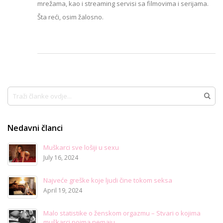
mrežama, kao i streaming servisi sa filmovima i serijama.
Šta reći, osim žalosno.
Traži
Traži
Nedavni članci
Muškarci sve lošiji u sexu
July 16, 2024
Najveće greške koje ljudi čine tokom seksa
April 19, 2024
Malo statistike o ženskom orgazmu – Stvari o kojima
muškarci pojma nemaju