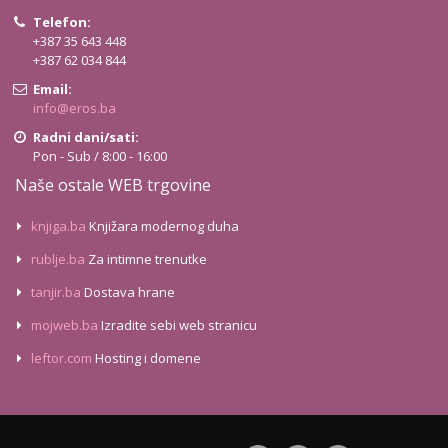
Telefon:
+387 35 643 448
+387 62 034 844
Email:
info@eros.ba
Radni dani/sati:
Pon - Sub / 8:00 - 16:00
Naše ostale WEB trgovine
knjiga.ba
Knjižara modernog duha
rublje.ba
Za intimne trenutke
tanjir.ba
Dostava hrane
mojweb.ba
Izradite sebi web stranicu
leftor.com
Hosting i domene