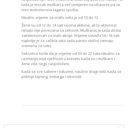
tada je mozak muškarca već usmjeren na obaveze pa se
nivo testosterona lagano spušta.
Idealno vrijeme za oralni seks je od 10 do 12.
Žene su od 12 do 14 sati veoma aktivne, ali ta aktivnost
nimalo nije povezana sa seksom. Muškarac je tada dosta
zainteresovan za malo akcije. Vrijeme između 14 i 16 sati
najbolje je za začeće iako tada parovi obično nemaju
vremena za seks.
Seksolozi tvrde da je vrijeme od 20 do 22 sata idealno za
razmenjivanje nježnosti u krevetu kada su i muškarci i
žene više nego raspoloženi.
Kada se sve sabere i oduzme, naučno dragi naši, kada se
poklopi tajming, treba ga i iskoristit.
Traži