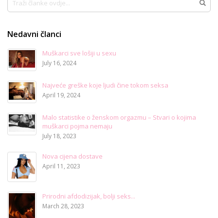
Traži
Nedavni članci
Muškarci sve lošiji u sexu
July 16, 2024
Najveće greške koje ljudi čine tokom seksa
April 19, 2024
Malo statistike o ženskom orgazmu – Stvari o kojima
muškarci pojma nemaju
July 18, 2023
Nova cijena dostave
April 11, 2023
Prirodni afdodizijak, bolji seks...
March 28, 2023