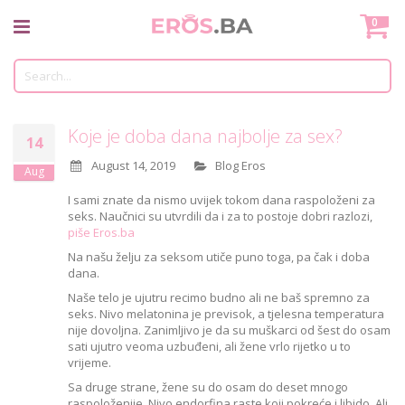
Skip
Mo
0
to
Content
Tr
Koje je doba dana najbolje za sex?
14
August 14, 2019
Blog Eros
Aug
I sami znate da nismo uvijek tokom dana raspoloženi za
seks. Naučnici su utvrdili da i za to postoje dobri razlozi,
piše Eros.ba
Na našu želju za seksom utiče puno toga, pa čak i doba
dana.
Naše telo je ujutru recimo budno ali ne baš spremno za
seks. Nivo melatonina je previsok, a tjelesna temperatura
nije dovoljna. Zanimljivo je da su muškarci od šest do osam
sati ujutro veoma uzbuđeni, ali žene vrlo rijetko u to
vrijeme.
Sa druge strane, žene su do osam do deset mnogo
raspoloženije. Nivo endorfina raste koji pokreće i libido. Ali