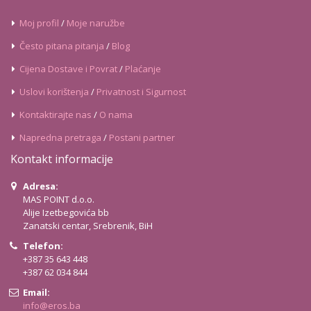
Moj profil
/
Moje naružbe
Često pitana pitanja
/
Blog
Cijena Dostave i Povrat
/
Plaćanje
Uslovi korištenja
/
Privatnost i Sigurnost
Kontaktirajte nas
/
O nama
Napredna pretraga
/
Postani partner
Kontakt informacije
Adresa:
MAS POINT d.o.o.
Alije Izetbegovića bb
Zanatski centar, Srebrenik, BiH
Telefon:
+387 35 643 448
+387 62 034 844
Email:
info@eros.ba