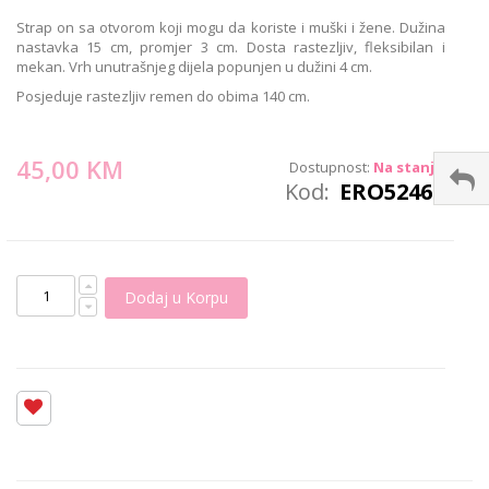
images
Strap on sa otvorom koji mogu da koriste i muški i žene. Dužina
gallery
nastavka 15 cm, promjer 3 cm. Dosta rastezljiv, fleksibilan i
mekan. Vrh unutrašnjeg dijela popunjen u dužini 4 cm.
Posjeduje rastezljiv remen do obima 140 cm.
45,00 KM
Dostupnost:
Na stanju
Kod
ERO52460
Dodaj u Korpu