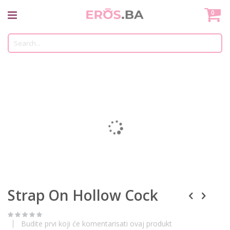
Skip
Mo
0
to
Content
Tr
Skip
to
the
end
of
the
images
gallery
Skip
Strap On Hollow Cock
to
the
beginning
of
Budite prvi koji će komentarisati ovaj produkt
the