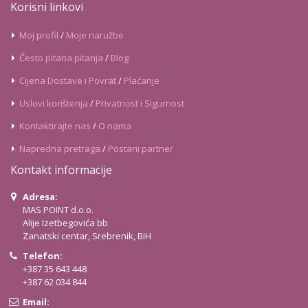
Korisni linkovi
Moj profil
/
Moje naružbe
Često pitana pitanja
/
Blog
Cijena Dostave i Povrat
/
Plaćanje
Uslovi korištenja
/
Privatnost i Sigurnost
Kontaktirajte nas
/
O nama
Napredna pretraga
/
Postani partner
Kontakt informacije
Adresa:
MAS POINT d.o.o.
Alije Izetbegovića bb
Zanatski centar, Srebrenik, BiH
Telefon:
+387 35 643 448
+387 62 034 844
Email: