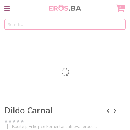
Skip
Mo
0
to
Content
Tr
Skip
to
the
end
of
the
images
gallery
Skip
Dildo Carnal
to
the
beginning
of
Budite prvi koji će komentarisati ovaj produkt
the