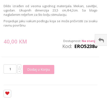
images
Dildo izrađen od veoma ugodnog materijala. Mekan, savitljiv,
gallery
ugodan. Ukupnih dimenzija 23,5 cm,Φ4,2cm. Sa blago
naglašenim reljefom za što bolju stimulaciju.
Posjeduje jaku vakum podlogu koja se može pričvrstiti za svaku
ravnu površinu
40,00 KM
Dostupnost:
Na stanju
Kod
ERO52380
Dodaj u Korpu