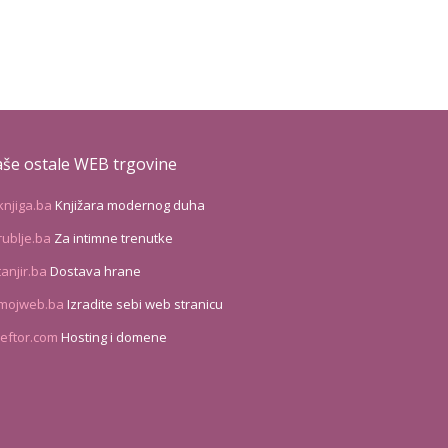
še ostale WEB trgovine
knjiga.ba
Knjižara modernog duha
rublje.ba
Za intimne trenutke
tanjir.ba
Dostava hrane
mojweb.ba
Izradite sebi web stranicu
leftor.com
Hosting i domene