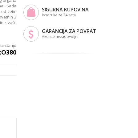
og organa
na. Sada
SIGURNA KUPOVINA
od četiri
Isporuka za 24 sata
ovatnih 3
jine vaše
GARANCIJA ZA POVRAT
Ako ste nezadovoljni
a stanju
RO380
 za
e i