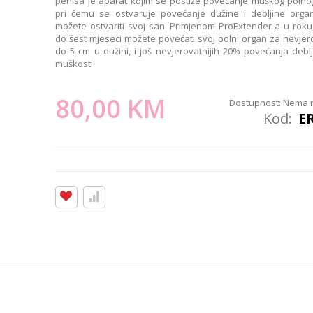
penisa je aparat kojim se postiže povećanje muškog poln
pri čemu se ostvaruje povećanje dužine i debljine orga
možete ostvariti svoj san. Primjenom ProExtender-a u roku 
do šest mjeseci možete povećati svoj polni organ za nevjer
do 5 cm u dužini, i još nevjerovatnijih 20% povećanja debl
muškosti.
80,00 KM
Dostupnost:
Nema n
Kod
E
prijediti svoj život zauvijek sa ovim nevjerovatnim aparatom. ProExtender
povećanje muškog polnog organa pri čemu se ostvaruje povećanje dužin