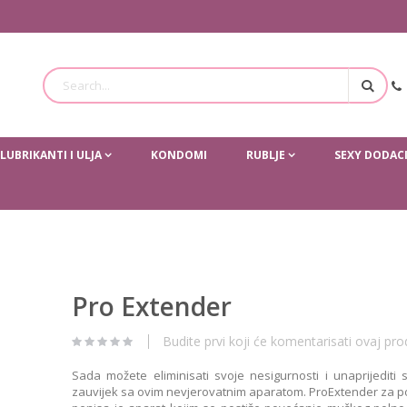
Traži
LUBRIKANTI I ULJA
KONDOMI
RUBLJE
SEXY DODAC
Pro Extender
Budite prvi koji će komentarisati ovaj pro
Sada možete eliminisati svoje nesigurnosti i unaprijediti s
zauvijek sa ovim nevjerovatnim aparatom. ProExtender za 