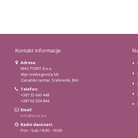
Kontakt informacije
Na
Adresa:
MAS POINT d.o.o.
Alije Izetbegovića bb
Zanatski centar, Srebrenik, BiH
Telefon:
+387 35 643 448
+387 62 034 844
Email:
info@eros.ba
Radni dani/sati:
Pon - Sub / 8:00 - 16:00