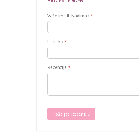
PRO EXTENDER
debljine organa. Sada možete ostvariti svoj sa
svoj polni organ za nevjerovatnih 3 do 5 cm u duž
Vaše ime ili Nadimak
Ukratko
Recenzija
Pošaljite Recenziju