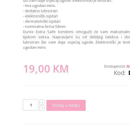
što vam daje osjećaj ugode. Elektronički je testiran.
- Ima ugodan miris.
- dodatno lubriciran
- elektronički ispitan
- dermatološki ispitan
- nominalna širina 56mm
Durex Extra Safe kondomi omogućit će vam maksimalnu
tijekom seksa. Napravljeni su od debljeg lateksa i do
lubriciran što vam daje osjećaj ugode. Elektronički je test
ugodan miris
19,00 KM
Dostupnost:
N
Kod
Dodaj u Korpu