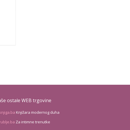
še ostale WEB trgovine
knjiga.ba
Knjižara modernog duha
rublje.ba
Za intimne trenutke