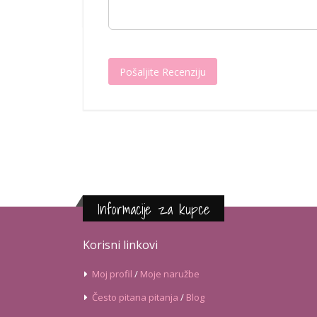
Pošaljite Recenziju
Informacije za kupce
Korisni linkovi
Moj profil
/
Moje naružbe
Često pitana pitanja
/
Blog