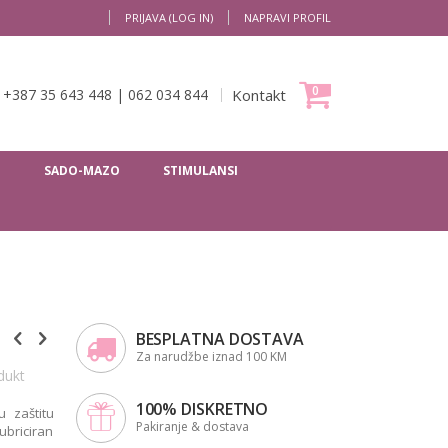
PRIJAVA (LOG IN)
NAPRAVI PROFIL
Moja Korpa
0
+387 35 643 448
|
062 034 844
Kontakt
I
SADO-MAZO
STIMULANSI
BESPLATNA DOSTAVA
Za narudžbe iznad 100 KM
dukt
100% DISKRETNO
 zaštitu
Pakiranje & dostava
ubriciran