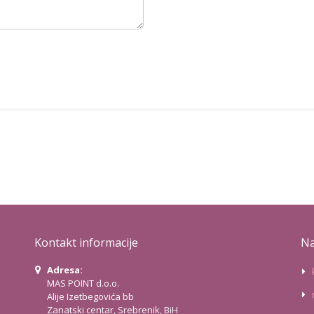
Kontakt informacije
Na
Adresa:
MAS POINT d.o.o.
Alije Izetbegovića bb
Zanatski centar, Srebrenik, BiH