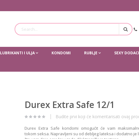
Traži
LUBRIKANTI I ULJA
KONDOMI
RUBLJE
SEXY DODAC
Durex Extra Safe 12/1
Budite prvi koji će komentarisati ovaj pro
Durex Extra Safe kondomi omogućit će vam maksimalnu
tokom seksa. Napravljeni su od debljeg lateksa i dodatno je l