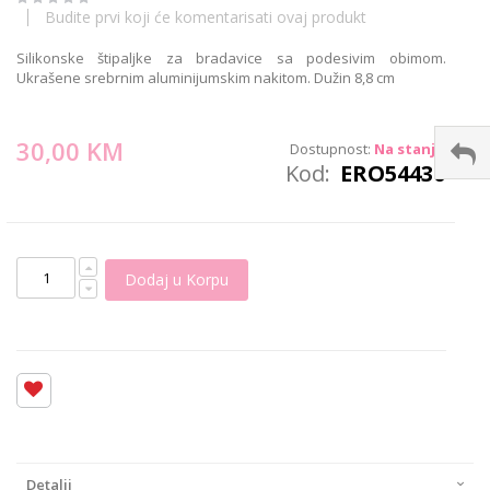
images
Budite prvi koji će komentarisati ovaj produkt
gallery
Silikonske štipaljke za bradavice sa podesivim obimom.
Ukrašene srebrnim aluminijumskim nakitom. Dužin 8,8 cm
30,00 KM
Dostupnost:
Na stanju
Kod
ERO54430
Dodaj u Korpu
Detalji