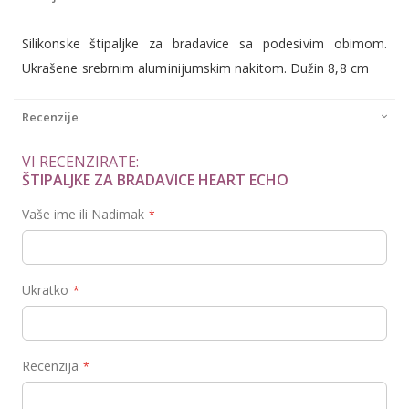
Silikonske štipaljke za bradavice sa podesivim obimom.
Ukrašene srebrnim aluminijumskim nakitom. Dužin 8,8 cm
Recenzije
VI RECENZIRATE:
ŠTIPALJKE ZA BRADAVICE HEART ECHO
Vaše ime ili Nadimak
Ukratko
Recenzija