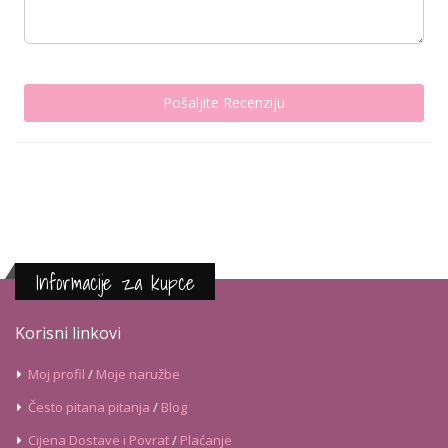
Pošaljite Recenziju
Informacije za kupce
Korisni linkovi
Moj profil
/
Moje naružbe
Često pitana pitanja
/
Blog
Cijena Dostave i Povrat
/
Plaćanje