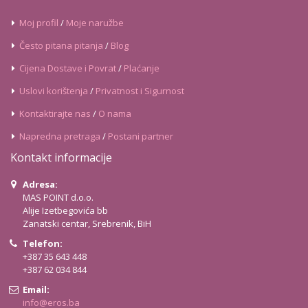
Moj profil
/
Moje naružbe
Često pitana pitanja
/
Blog
Cijena Dostave i Povrat
/
Plaćanje
Uslovi korištenja
/
Privatnost i Sigurnost
Kontaktirajte nas
/
O nama
Napredna pretraga
/
Postani partner
Kontakt informacije
Adresa:
MAS POINT d.o.o.
Alije Izetbegovića bb
Zanatski centar, Srebrenik, BiH
Telefon:
+387 35 643 448
+387 62 034 844
Email:
info@eros.ba