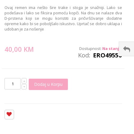
images
Ovaj remen ima nešto šire trake i stoga je snažniji. Lako se
gallery
podešava i lako se fiksira pomoću kopči. Na dnu se nalaze dva
D-prstena koji se mogu koristiti za pričvršćivanje dodatne
opreme kako bi se poboljšalo iskustvo. Uprtač se dobro uklapa i
udoban je za nošenje
40,00 KM
Dostupnost:
Na stanju
Kod
ERO49550
Dodaj u Korpu