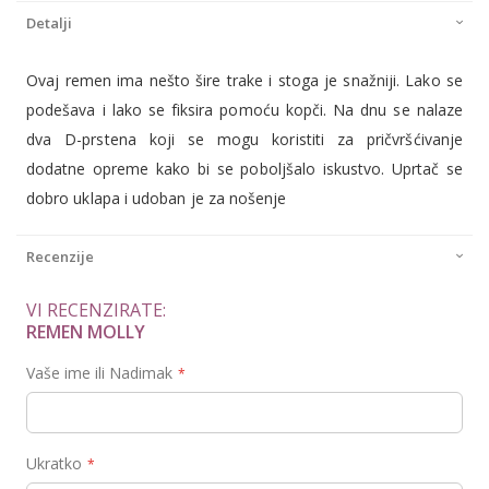
Detalji
Ovaj remen ima nešto šire trake i stoga je snažniji. Lako se
podešava i lako se fiksira pomoću kopči. Na dnu se nalaze
dva D-prstena koji se mogu koristiti za pričvršćivanje
dodatne opreme kako bi se poboljšalo iskustvo. Uprtač se
dobro uklapa i udoban je za nošenje
Recenzije
VI RECENZIRATE:
REMEN MOLLY
Vaše ime ili Nadimak
Ukratko