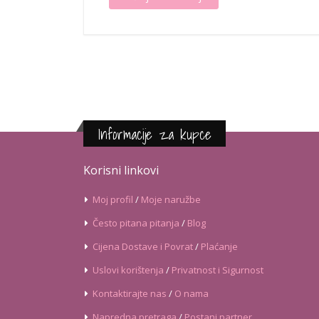
Informacije za kupce
Korisni linkovi
Moj profil
/
Moje naružbe
Često pitana pitanja
/
Blog
Cijena Dostave i Povrat
/
Plaćanje
Uslovi korištenja
/
Privatnost i Sigurnost
Kontaktirajte nas
/
O nama
Napredna pretraga
/
Postani partner