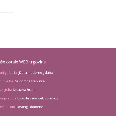
še ostale WEB trgovine
knjiga.ba
Knjižara modernog duha
rublje.ba
Za intimne trenutke
tanjir.ba
Dostava hrane
mojweb.ba
Izradite sebi web stranicu
leftor.com
Hosting i domene