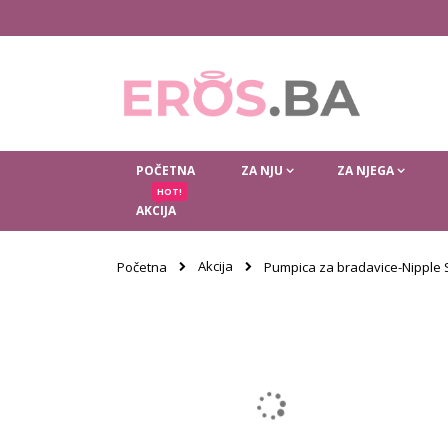
Skip
to
Content
POČETNA
ZA NJU
ZA NJEGA
HOT!
AKCIJA
Akcija
Početna
Pumpica za bradavice-Nipple 
Skip
to
the
end
of
the
images