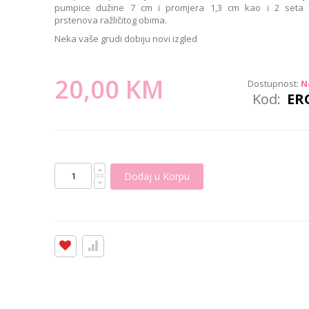
pumpice dužine 7 cm i promjera 1,3 cm kao i 2 seta
prstenova ražličitog obima.
Neka vaše grudi dobiju novi izgled
20,00 KM
Dostupnost:
N
Kod
ER
Dodaj u Korpu