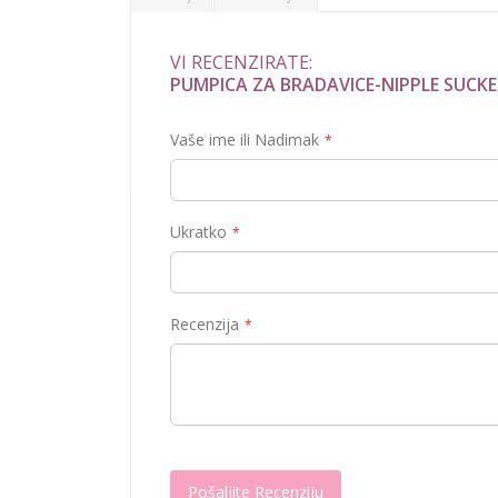
VI RECENZIRATE:
Pumpice za povećanje bradavica kod žena. S
PUMPICA ZA BRADAVICE-NIPPLE SUCK
seta gumenih prstenova ražličitog obima.
Neka vaše grudi dobiju novi izgled
Vaše ime ili Nadimak
Ukratko
Recenzija
Pošaljite Recenziju