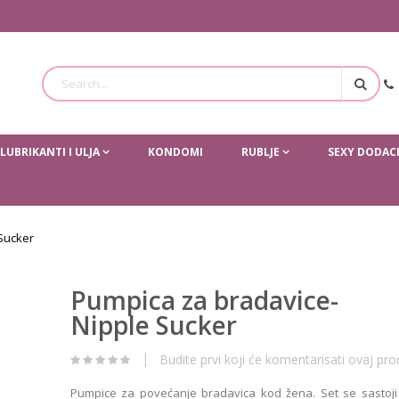
Traži
LUBRIKANTI I ULJA
KONDOMI
RUBLJE
SEXY DODAC
Sucker
Pumpica za bradavice-
Nipple Sucker
Budite prvi koji će komentarisati ovaj pro
Pumpice za povećanje bradavica kod žena. Set se sastoji