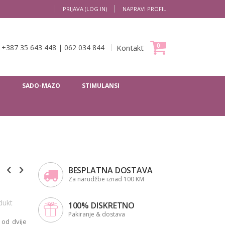
PRIJAVA (LOG IN)
NAPRAVI PROFIL
Moja Korpa
0
+387 35 643 448
|
062 034 844
Kontakt
I
SADO-MAZO
STIMULANSI
BESPLATNA DOSTAVA
Za narudžbe iznad 100 KM
dukt
100% DISKRETNO
Pakiranje & dostava
 od dvije